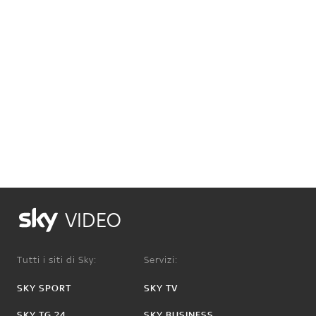
VIDEO
Tutti i siti di Sky:
Servizi:
SKY SPORT
SKY TV
SKY TG 24
SKY BUSINESS