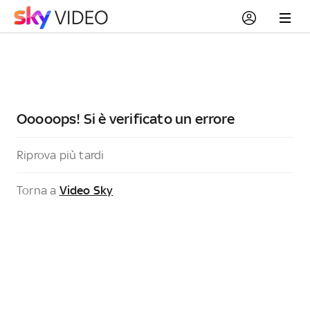
Ooooops! Si è verificato un errore
Riprova più tardi
Torna a
Video Sky