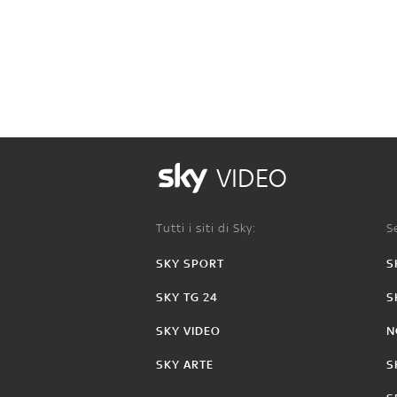
VIDEO
Tutti i siti di Sky:
Se
SKY SPORT
S
SKY TG 24
S
SKY VIDEO
N
SKY ARTE
S