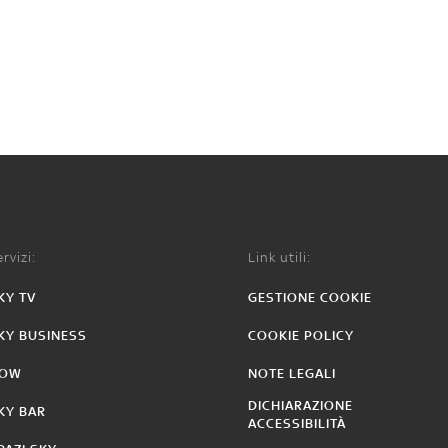
rvizi:
Link utili:
KY TV
GESTIONE COOKIE
KY BUSINESS
COOKIE POLICY
OW
NOTE LEGALI
DICHIARAZIONE
KY BAR
ACCESSIBILITÀ