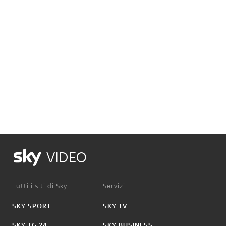
VIDEO
Tutti i siti di Sky:
Servizi:
SKY SPORT
SKY TV
SKY TG 24
SKY BUSINESS