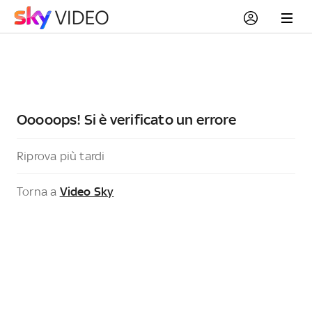
Ooooops! Si è verificato un errore
Riprova più tardi
Torna a
Video Sky