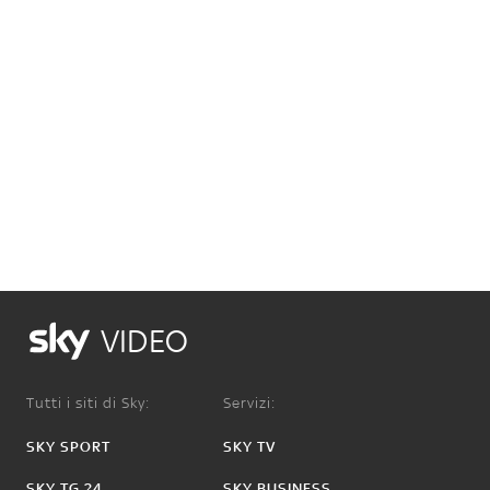
VIDEO
Tutti i siti di Sky:
Servizi:
SKY SPORT
SKY TV
SKY TG 24
SKY BUSINESS