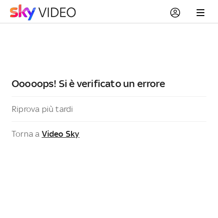
Ooooops! Si è verificato un errore
Riprova più tardi
Torna a
Video Sky