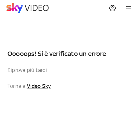
Ooooops! Si è verificato un errore
Riprova più tardi
Torna a
Video Sky