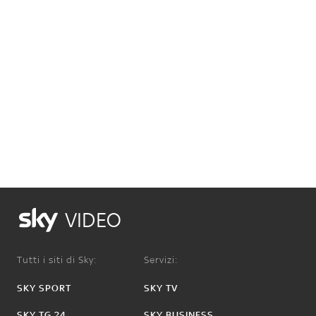
VIDEO
Tutti i siti di Sky:
Servizi:
SKY SPORT
SKY TV
SKY TG 24
SKY BUSINESS