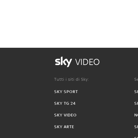
VIDEO
Tutti i siti di Sky:
Se
SKY SPORT
S
SKY TG 24
S
SKY VIDEO
N
SKY ARTE
S