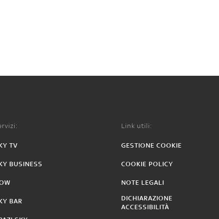
rvizi:
Link utili:
KY TV
GESTIONE COOKIE
KY BUSINESS
COOKIE POLICY
OW
NOTE LEGALI
DICHIARAZIONE
KY BAR
ACCESSIBILITÀ