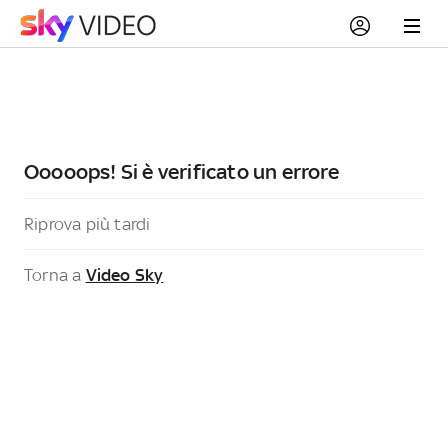
Ooooops! Si è verificato un errore
Riprova più tardi
Torna a
Video Sky