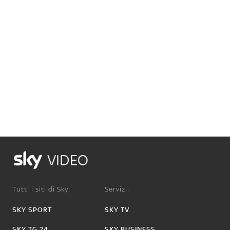
VIDEO
Tutti i siti di Sky:
Servizi:
SKY SPORT
SKY TV
SKY TG 24
SKY BUSINESS