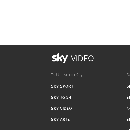
VIDEO
Tutti i siti di Sky:
Se
SKY SPORT
S
SKY TG 24
S
SKY VIDEO
N
SKY ARTE
S