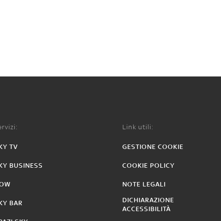
rvizi:
Link utili:
KY TV
GESTIONE COOKIE
KY BUSINESS
COOKIE POLICY
OW
NOTE LEGALI
DICHIARAZIONE
KY BAR
ACCESSIBILITÀ