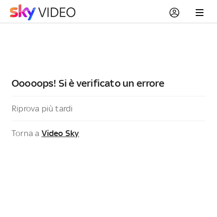
Ooooops! Si è verificato un errore
Riprova più tardi
Torna a
Video Sky