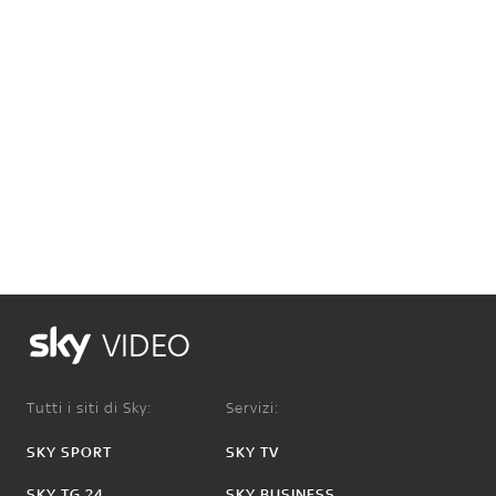
VIDEO
Tutti i siti di Sky:
Servizi:
SKY SPORT
SKY TV
SKY TG 24
SKY BUSINESS