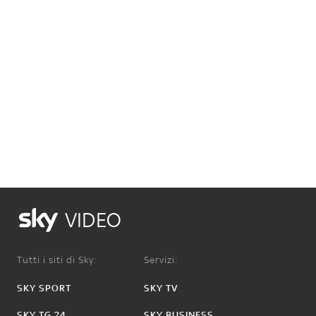
VIDEO
Tutti i siti di Sky:
Servizi:
SKY SPORT
SKY TV
SKY TG 24
SKY BUSINESS