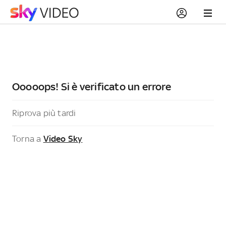
Ooooops! Si è verificato un errore
Riprova più tardi
Torna a
Video Sky