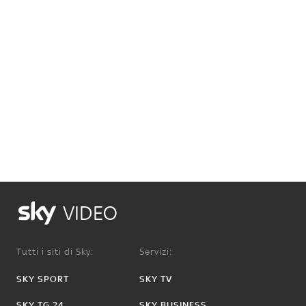
VIDEO
Tutti i siti di Sky:
Servizi:
SKY SPORT
SKY TV
SKY TG 24
SKY BUSINESS