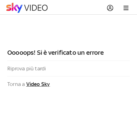
Ooooops! Si è verificato un errore
Riprova più tardi
Torna a
Video Sky