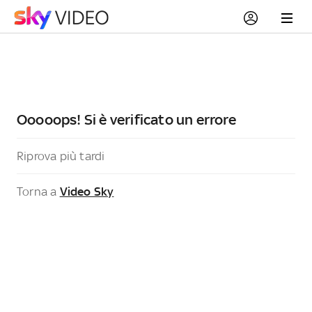
Ooooops! Si è verificato un errore
Riprova più tardi
Torna a
Video Sky