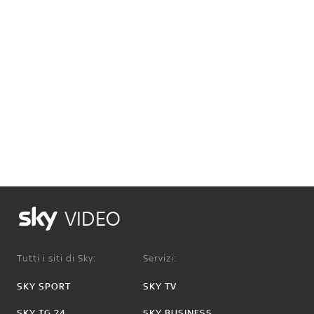
VIDEO
Tutti i siti di Sky:
Servizi:
SKY SPORT
SKY TV
SKY TG 24
SKY BUSINESS