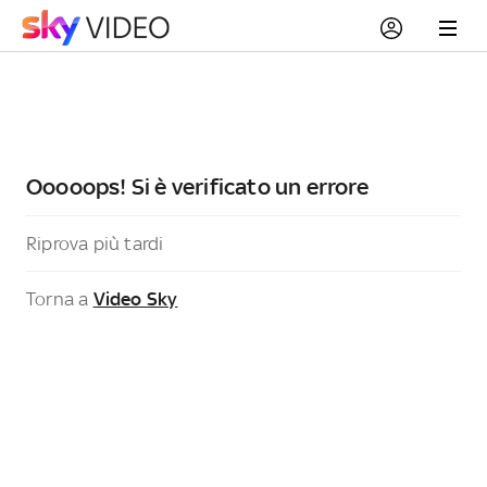
Ooooops! Si è verificato un errore
Riprova più tardi
Torna a
Video Sky