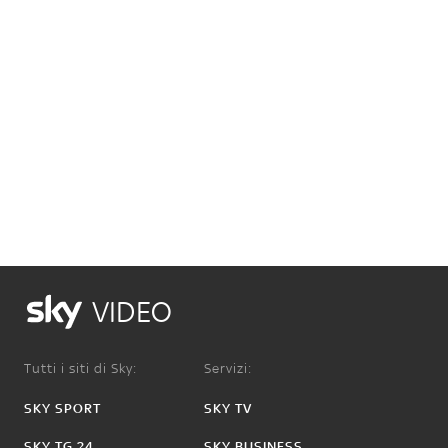
VIDEO
Tutti i siti di Sky:
Servizi:
SKY SPORT
SKY TV
SKY TG 24
SKY BUSINESS