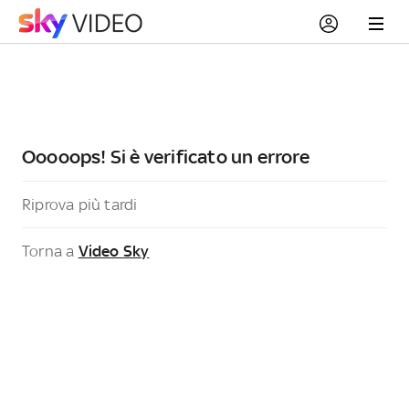
Ooooops! Si è verificato un errore
Riprova più tardi
Torna a
Video Sky