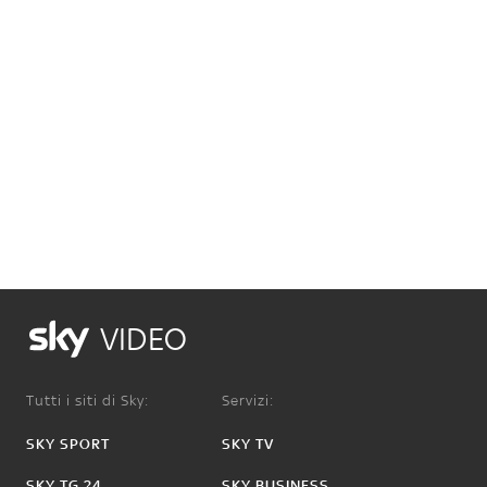
VIDEO
Tutti i siti di Sky:
Servizi:
SKY SPORT
SKY TV
SKY TG 24
SKY BUSINESS