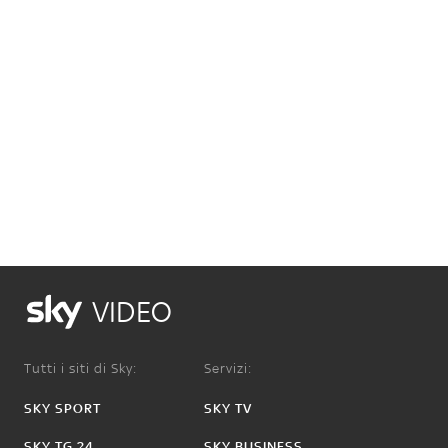
VIDEO
Tutti i siti di Sky:
Servizi:
SKY SPORT
SKY TV
SKY TG 24
SKY BUSINESS