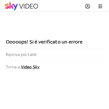
Ooooops! Si è verificato un errore
Riprova più tardi
Torna a
Video Sky