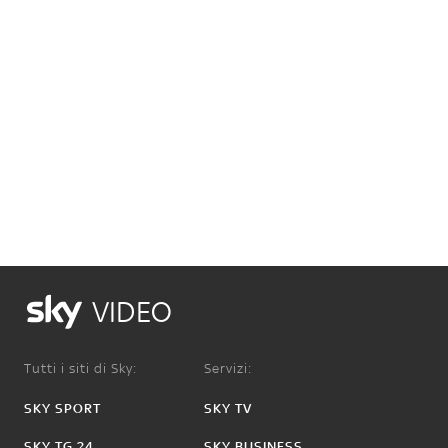
VIDEO
Tutti i siti di Sky:
Servizi:
SKY SPORT
SKY TV
SKY TG 24
SKY BUSINESS