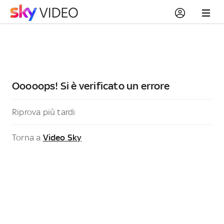
Ooooops! Si è verificato un errore
Riprova più tardi
Torna a
Video Sky