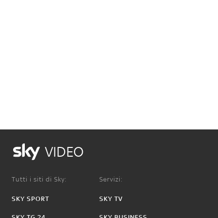
VIDEO
Tutti i siti di Sky:
Servizi:
SKY SPORT
SKY TV
SKY TG 24
SKY BUSINESS