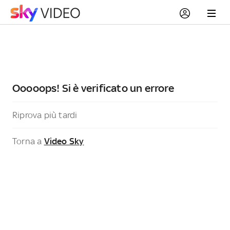
Ooooops! Si è verificato un errore
Riprova più tardi
Torna a
Video Sky