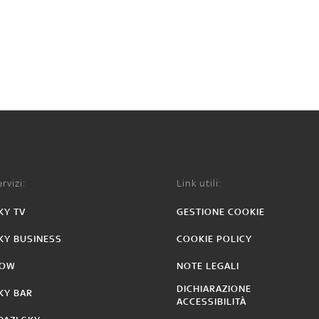
rvizi:
Link utili:
KY TV
GESTIONE COOKIE
KY BUSINESS
COOKIE POLICY
OW
NOTE LEGALI
DICHIARAZIONE
KY BAR
ACCESSIBILITÀ