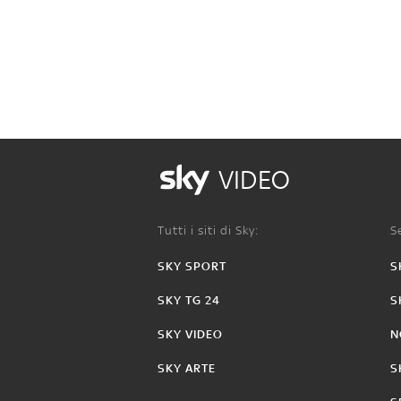
VIDEO
Tutti i siti di Sky:
Se
SKY SPORT
S
SKY TG 24
S
SKY VIDEO
N
SKY ARTE
S