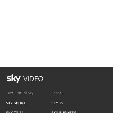
VIDEO
Tutti i siti di Sky:
Servizi:
SKY SPORT
SKY TV
SKY TG 24
SKY BUSINESS