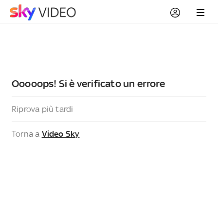
Ooooops! Si è verificato un errore
Riprova più tardi
Torna a
Video Sky