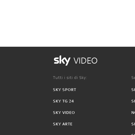
VIDEO
Tutti i siti di Sky:
Se
SKY SPORT
S
SKY TG 24
S
SKY VIDEO
N
SKY ARTE
S