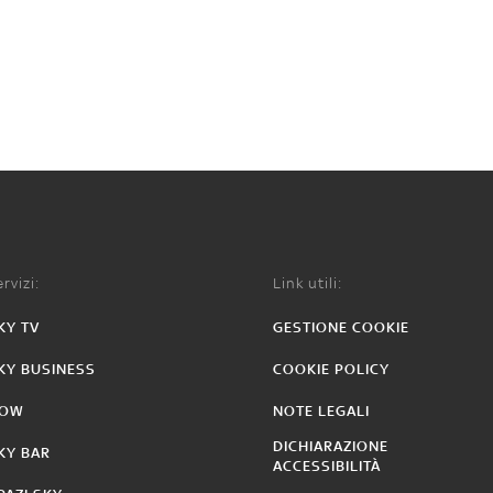
rvizi:
Link utili:
KY TV
GESTIONE COOKIE
KY BUSINESS
COOKIE POLICY
OW
NOTE LEGALI
DICHIARAZIONE
KY BAR
ACCESSIBILITÀ