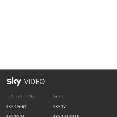
VIDEO
Tutti i siti di Sky:
Servizi:
SKY SPORT
SKY TV
SKY TG 24
SKY BUSINESS