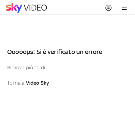
Ooooops! Si è verificato un errore
Riprova più tardi
Torna a
Video Sky