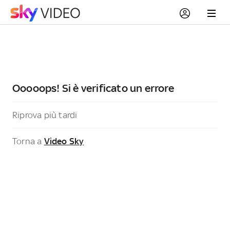
Ooooops! Si è verificato un errore
Riprova più tardi
Torna a
Video Sky