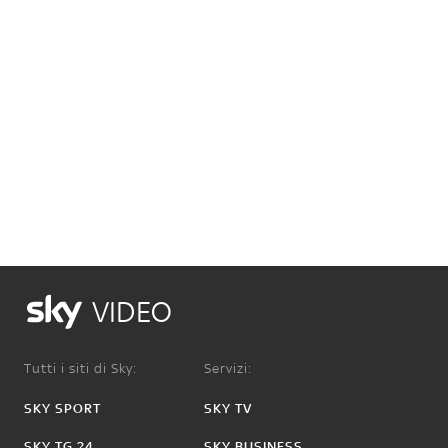
VIDEO
Tutti i siti di Sky:
Servizi:
SKY SPORT
SKY TV
SKY TG 24
SKY BUSINESS