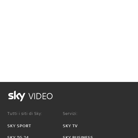
VIDEO
Tutti i siti di Sky:
Servizi:
SKY SPORT
SKY TV
SKY TG 24
SKY BUSINESS