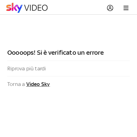
Ooooops! Si è verificato un errore
Riprova più tardi
Torna a
Video Sky