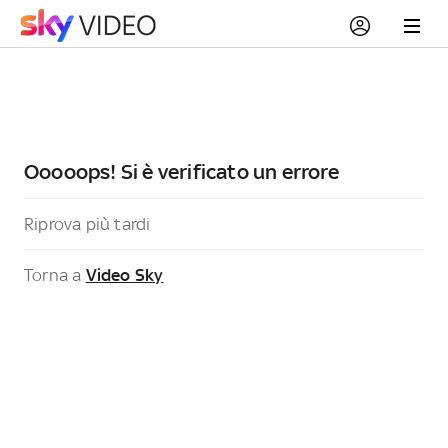
Ooooops! Si è verificato un errore
Riprova più tardi
Torna a
Video Sky