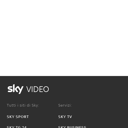
VIDEO
Tutti i siti di Sky:
Servizi:
SKY SPORT
SKY TV
SKY TG 24
SKY BUSINESS