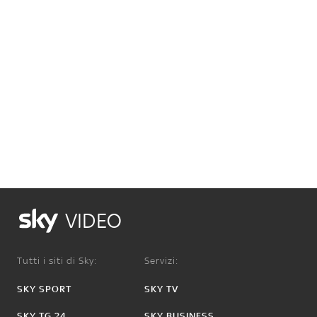
VIDEO
Tutti i siti di Sky:
Servizi:
SKY SPORT
SKY TV
SKY TG 24
SKY BUSINESS