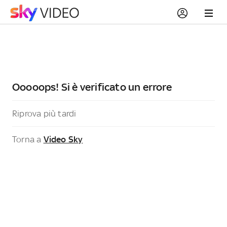
Ooooops! Si è verificato un errore
Riprova più tardi
Torna a
Video Sky