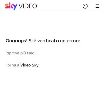
Ooooops! Si è verificato un errore
Riprova più tardi
Torna a
Video Sky