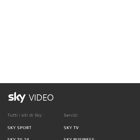
VIDEO
Tutti i siti di Sky:
Servizi:
SKY SPORT
SKY TV
SKY TG 24
SKY BUSINESS