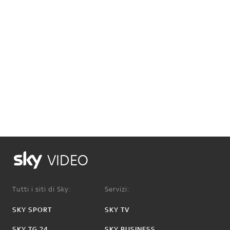
VIDEO
Tutti i siti di Sky:
Servizi:
SKY SPORT
SKY TV
SKY TG 24
SKY BUSINESS