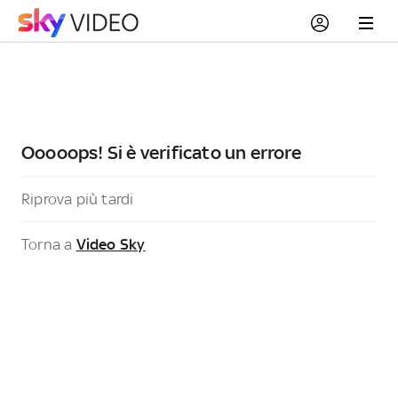
Ooooops! Si è verificato un errore
Riprova più tardi
Torna a
Video Sky