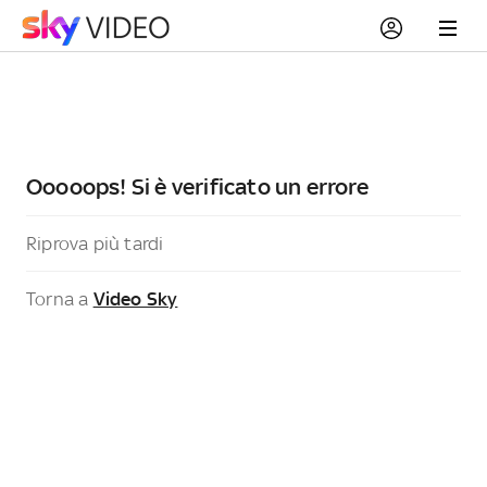
Ooooops! Si è verificato un errore
Riprova più tardi
Torna a
Video Sky