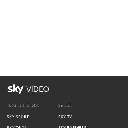
VIDEO
Tutti i siti di Sky:
Servizi:
SKY SPORT
SKY TV
SKY TG 24
SKY BUSINESS