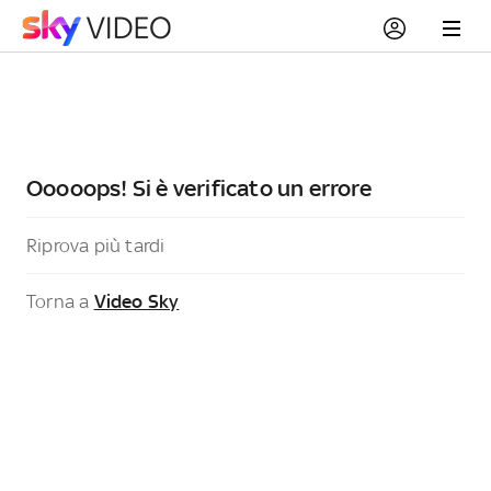
Ooooops! Si è verificato un errore
Riprova più tardi
Torna a
Video Sky