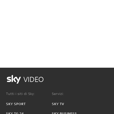
VIDEO
Tutti i siti di Sky:
Servizi:
SKY SPORT
SKY TV
SKY TG 24
SKY BUSINESS