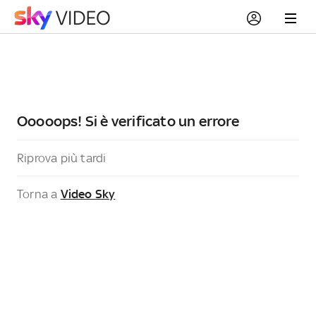
Ooooops! Si è verificato un errore
Riprova più tardi
Torna a
Video Sky