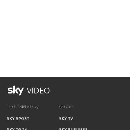
VIDEO
Tutti i siti di Sky:
Servizi:
SKY SPORT
SKY TV
SKY TG 24
SKY BUSINESS