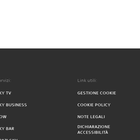
rvizi:
Link utili:
KY TV
GESTIONE COOKIE
KY BUSINESS
COOKIE POLICY
OW
NOTE LEGALI
DICHIARAZIONE
KY BAR
ACCESSIBILITÀ