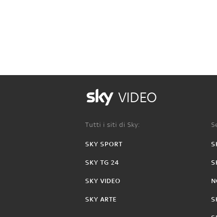
VIDEO
Tutti i siti di Sky:
Se
SKY SPORT
S
SKY TG 24
S
SKY VIDEO
N
SKY ARTE
S