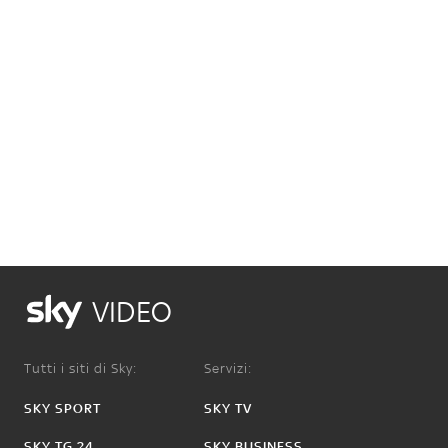
VIDEO
Tutti i siti di Sky:
Servizi:
SKY SPORT
SKY TV
SKY TG 24
SKY BUSINESS