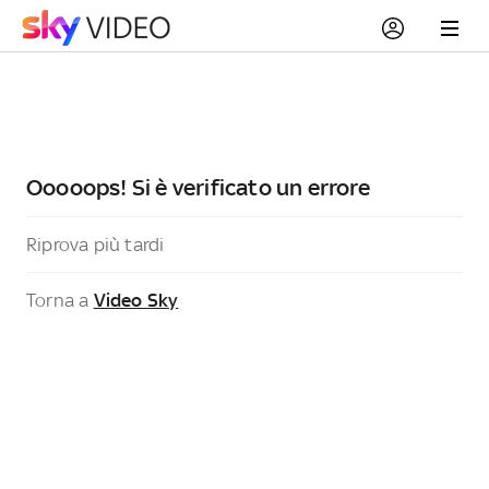
Ooooops! Si è verificato un errore
Riprova più tardi
Torna a
Video Sky