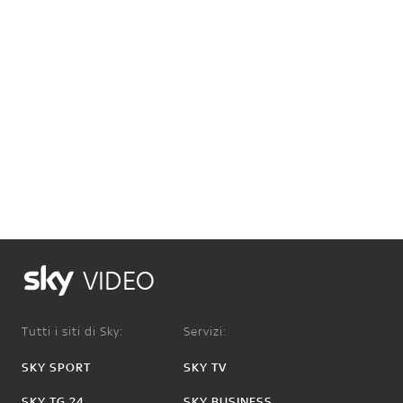
VIDEO
Tutti i siti di Sky:
Servizi:
SKY SPORT
SKY TV
SKY TG 24
SKY BUSINESS