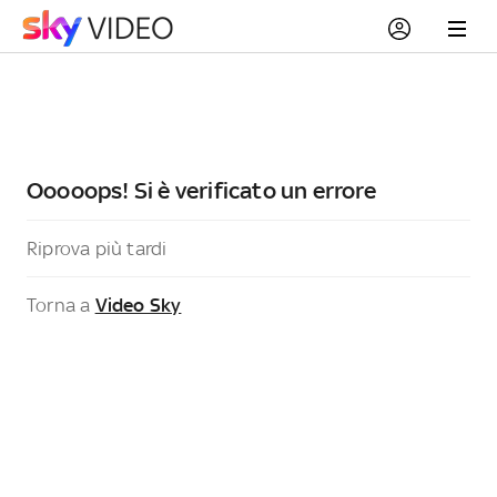
Ooooops! Si è verificato un errore
Riprova più tardi
Torna a
Video Sky