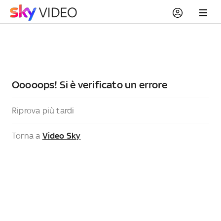
Ooooops! Si è verificato un errore
Riprova più tardi
Torna a
Video Sky