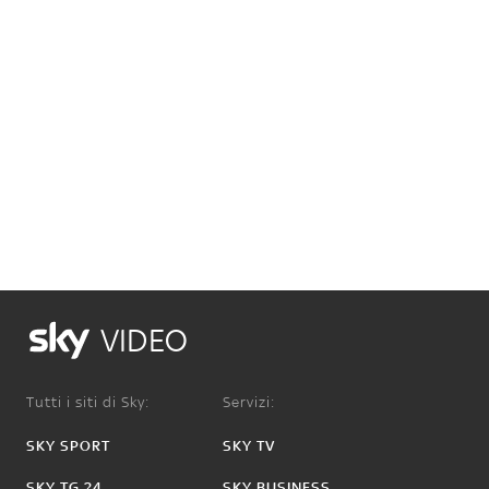
VIDEO
Tutti i siti di Sky:
Servizi:
SKY SPORT
SKY TV
SKY TG 24
SKY BUSINESS