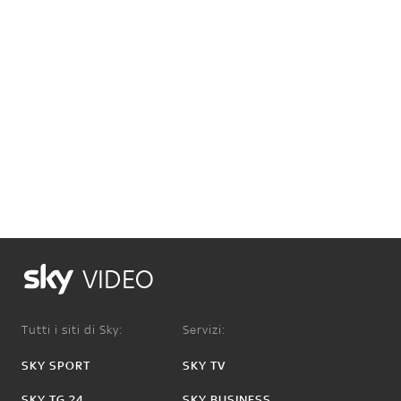
VIDEO
Tutti i siti di Sky:
Servizi:
SKY SPORT
SKY TV
SKY TG 24
SKY BUSINESS