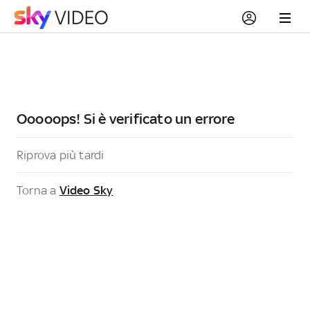
Ooooops! Si è verificato un errore
Riprova più tardi
Torna a
Video Sky