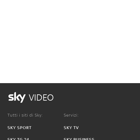
VIDEO
Tutti i siti di Sky:
Servizi:
SKY SPORT
SKY TV
SKY TG 24
SKY BUSINESS