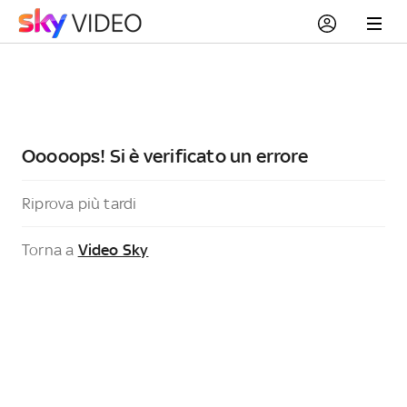
Ooooops! Si è verificato un errore
Riprova più tardi
Torna a
Video Sky