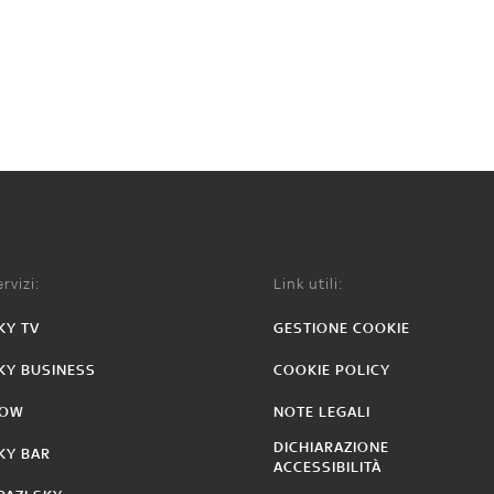
rvizi:
Link utili:
KY TV
GESTIONE COOKIE
KY BUSINESS
COOKIE POLICY
OW
NOTE LEGALI
DICHIARAZIONE
KY BAR
ACCESSIBILITÀ