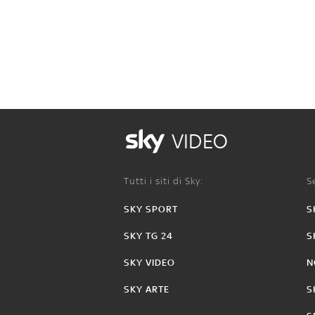
VIDEO
Tutti i siti di Sky:
Se
SKY SPORT
S
SKY TG 24
S
SKY VIDEO
N
SKY ARTE
S