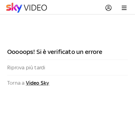
Ooooops! Si è verificato un errore
Riprova più tardi
Torna a
Video Sky