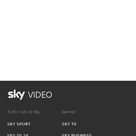
VIDEO
Tutti i siti di Sky:
Servizi:
SKY SPORT
SKY TV
SKY TG 24
SKY BUSINESS