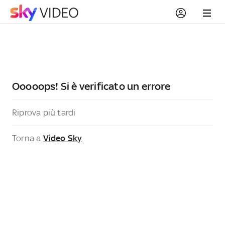
Ooooops! Si è verificato un errore
Riprova più tardi
Torna a
Video Sky