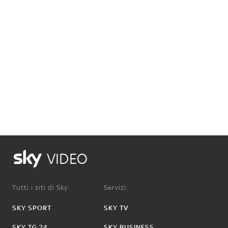
VIDEO
Tutti i siti di Sky:
Servizi:
SKY SPORT
SKY TV
SKY TG 24
SKY BUSINESS