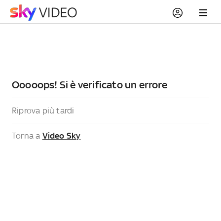
Ooooops! Si è verificato un errore
Riprova più tardi
Torna a
Video Sky