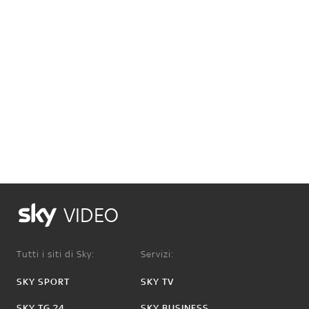
VIDEO
Tutti i siti di Sky:
Servizi:
SKY SPORT
SKY TV
SKY TG 24
SKY BUSINESS