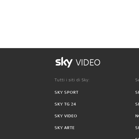
VIDEO
Tutti i siti di Sky:
Se
SKY SPORT
S
SKY TG 24
S
SKY VIDEO
N
SKY ARTE
S