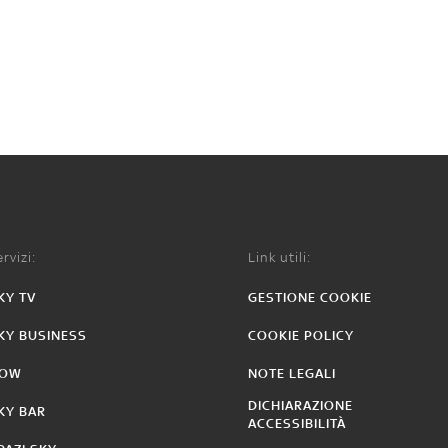
rvizi:
Link utili:
KY TV
GESTIONE COOKIE
KY BUSINESS
COOKIE POLICY
OW
NOTE LEGALI
DICHIARAZIONE
KY BAR
ACCESSIBILITÀ