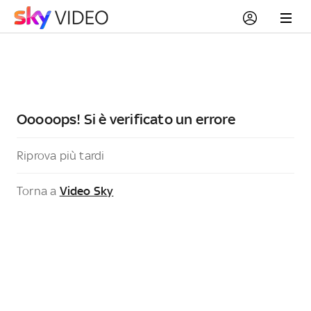
Ooooops! Si è verificato un errore
Riprova più tardi
Torna a
Video Sky