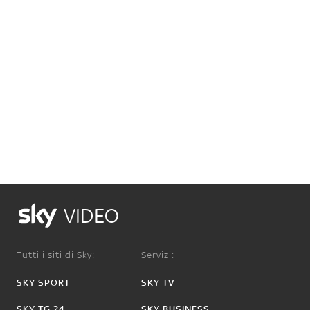
VIDEO
Tutti i siti di Sky:
Servizi:
SKY SPORT
SKY TV
SKY TG 24
SKY BUSINESS