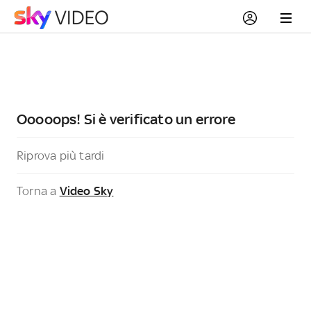
Ooooops! Si è verificato un errore
Riprova più tardi
Torna a
Video Sky