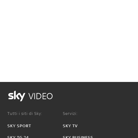
VIDEO
Tutti i siti di Sky:
Servizi:
SKY SPORT
SKY TV
SKY TG 24
SKY BUSINESS