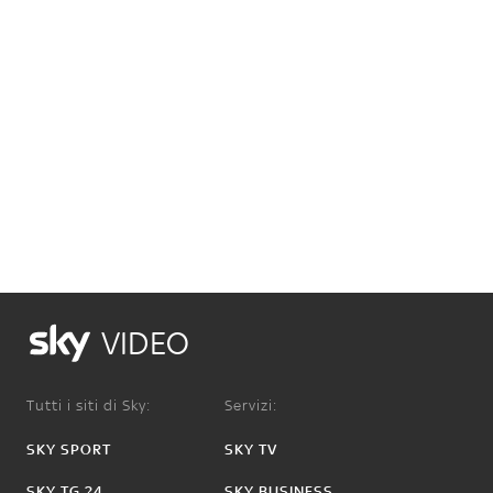
VIDEO
Tutti i siti di Sky:
Servizi:
SKY SPORT
SKY TV
SKY TG 24
SKY BUSINESS