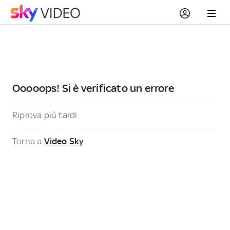
Ooooops! Si è verificato un errore
Riprova più tardi
Torna a
Video Sky