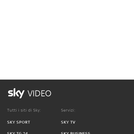
VIDEO
Tutti i siti di Sky:
Servizi:
SKY SPORT
SKY TV
SKY TG 24
SKY BUSINESS