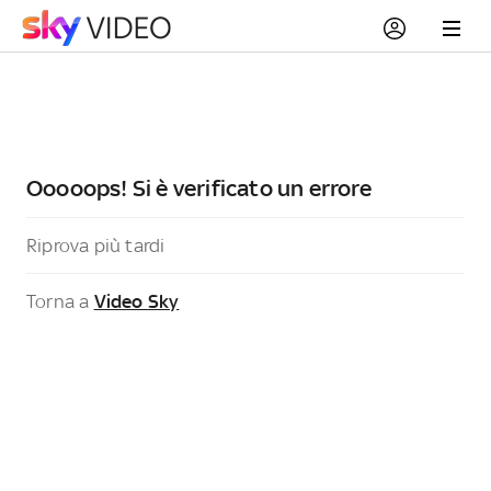
Ooooops! Si è verificato un errore
Riprova più tardi
Torna a
Video Sky