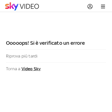
Ooooops! Si è verificato un errore
Riprova più tardi
Torna a
Video Sky