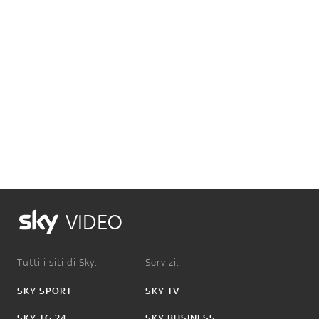
VIDEO
Tutti i siti di Sky:
Servizi:
SKY SPORT
SKY TV
SKY TG 24
SKY BUSINESS