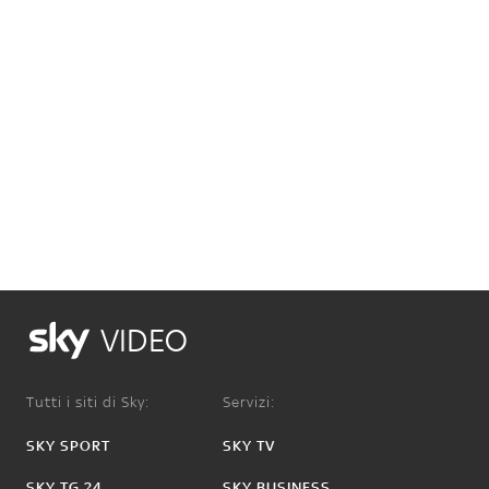
VIDEO
Tutti i siti di Sky:
Servizi:
SKY SPORT
SKY TV
SKY TG 24
SKY BUSINESS