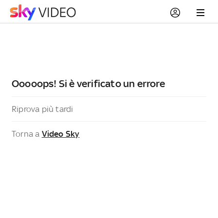
Ooooops! Si è verificato un errore
Riprova più tardi
Torna a
Video Sky