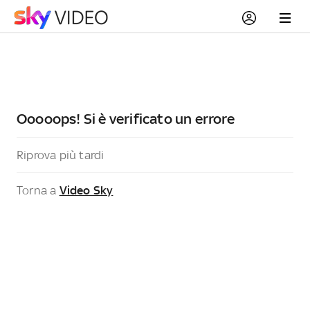
Ooooops! Si è verificato un errore
Riprova più tardi
Torna a
Video Sky