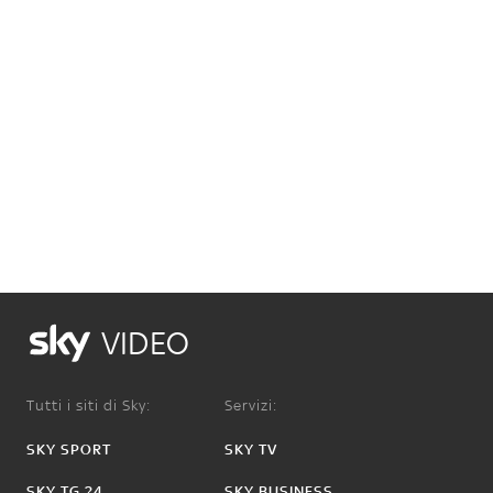
VIDEO
Tutti i siti di Sky:
Servizi:
SKY SPORT
SKY TV
SKY TG 24
SKY BUSINESS