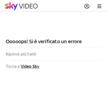
Ooooops! Si è verificato un errore
Riprova più tardi
Torna a
Video Sky