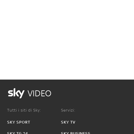
VIDEO
Tutti i siti di Sky:
Servizi:
SKY SPORT
SKY TV
SKY TG 24
SKY BUSINESS