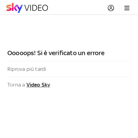
Ooooops! Si è verificato un errore
Riprova più tardi
Torna a
Video Sky