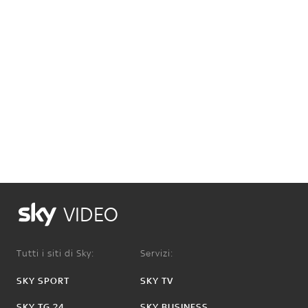
VIDEO
Tutti i siti di Sky:
Servizi:
SKY SPORT
SKY TV
SKY TG 24
SKY BUSINESS